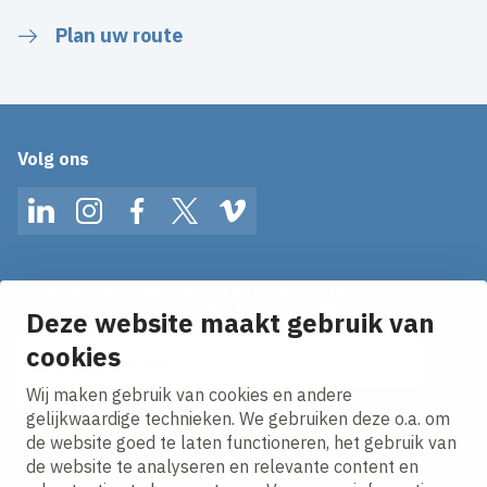
Plan uw route
Volg ons
LinkedIn
Instagram
Facebook
Twitter
Vimeo
Op de hoogte blijven van het laatste nieuws?
Ontvang onze nieuws alerts in je mailbox!
Deze website maakt gebruik van
cookies
E-mailadres
Wij maken gebruik van cookies en andere
Ik ga akkoord met het
privacy statement.
gelijkwaardige technieken. We gebruiken deze o.a. om
de website goed te laten functioneren, het gebruik van
de website te analyseren en relevante content en