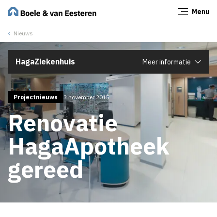
Menu
Sluiten
Nieuws
HagaZiekenhuis
Meer informatie
Projectnieuws
3 november 2015
Renovatie
HagaApotheek
gereed