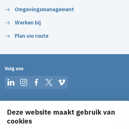
Omgevingsmanagement
Werken bij
Plan uw route
Volg ons
LinkedIn
Instagram
Facebook
Twitter
Vimeo
Op de hoogte blijven van het laatste nieuws?
Ontvang onze nieuws alerts in je mailbox!
Deze website maakt gebruik van
cookies
E-mailadres