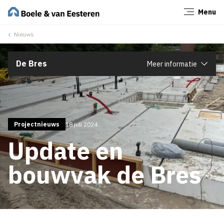
Menu
Sluiten
Nieuws
De Bres
Meer informatie
Projectnieuws
18 juli 2024
Update en
bouwvak de Bres