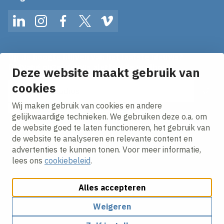
LinkedIn
Instagram
Facebook
Twitter
Vimeo
Op de hoogte blijven van het laatste nieuws?
Ontvang onze nieuws alerts in je mailbox!
Deze website maakt gebruik van
cookies
E-mailadres
Wij maken gebruik van cookies en andere
Ik ga akkoord met het
privacy statement.
gelijkwaardige technieken. We gebruiken deze o.a. om
de website goed te laten functioneren, het gebruik van
de website te analyseren en relevante content en
advertenties te kunnen tonen. Voor meer informatie,
lees ons
cookiebeleid
.
Alles accepteren
Cookies aanpassen
Cookie beleid
Privacy policy
Responsible disclosure
Algemene inkoopvoorwaarden
Weigeren