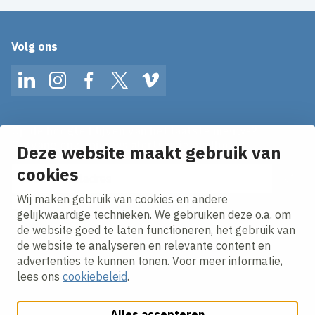
Volg ons
LinkedIn
Instagram
Facebook
Twitter
Vimeo
Op de hoogte blijven van het laatste nieuws?
Ontvang onze nieuws alerts in je mailbox!
Deze website maakt gebruik van
cookies
E-mailadres
Wij maken gebruik van cookies en andere
Ik ga akkoord met het
privacy statement.
gelijkwaardige technieken. We gebruiken deze o.a. om
de website goed te laten functioneren, het gebruik van
de website te analyseren en relevante content en
advertenties te kunnen tonen. Voor meer informatie,
lees ons
cookiebeleid
.
Alles accepteren