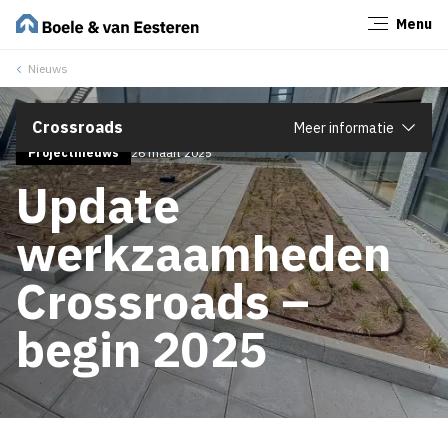
Menu
Sluiten
Nieuws
Crossroads
Meer informatie
Projectnieuws
26 maart 2025
Update
werkzaamheden
Crossroads –
begin 2025