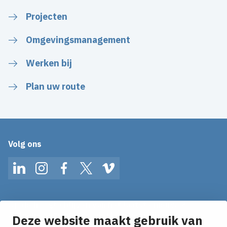
Projecten
Omgevingsmanagement
Werken bij
Plan uw route
Volg ons
LinkedIn
Instagram
Facebook
Twitter
Vimeo
Op de hoogte blijven van het laatste nieuws?
Ontvang onze nieuws alerts in je mailbox!
Deze website maakt gebruik van