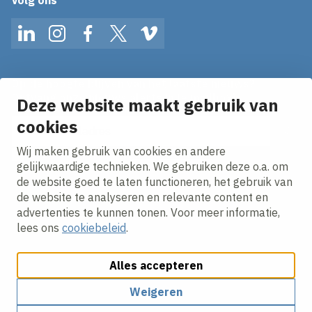
LinkedIn
Instagram
Facebook
Twitter
Vimeo
Op de hoogte blijven van het laatste nieuws?
Ontvang onze nieuws alerts in je mailbox!
Deze website maakt gebruik van
E-mailadres
cookies
Wij maken gebruik van cookies en andere
Ik ga akkoord met het
privacy statement.
gelijkwaardige technieken. We gebruiken deze o.a. om
de website goed te laten functioneren, het gebruik van
de website te analyseren en relevante content en
advertenties te kunnen tonen. Voor meer informatie,
lees ons
cookiebeleid
.
Alles accepteren
Cookies aanpassen
Cookie beleid
Privacy policy
Responsible disclosure
Algemene inkoopvoorwaarden
Weigeren