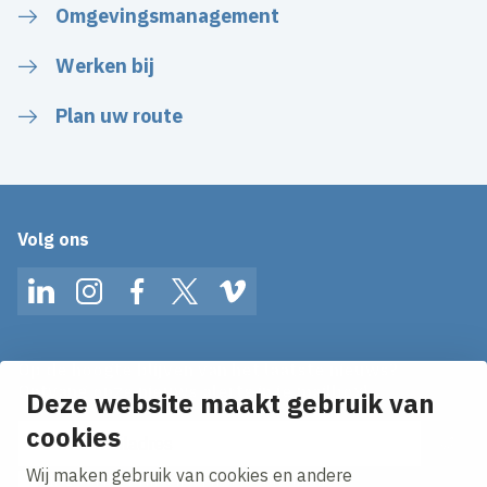
Omgevingsmanagement
Werken bij
Plan uw route
Volg ons
LinkedIn
Instagram
Facebook
Twitter
Vimeo
Op de hoogte blijven van het laatste nieuws?
Ontvang onze nieuws alerts in je mailbox!
Deze website maakt gebruik van
E-mailadres
cookies
Wij maken gebruik van cookies en andere
Ik ga akkoord met het
privacy statement.