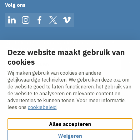
Volg ons
LinkedIn
Instagram
Facebook
Twitter
Vimeo
Op de hoogte blijven van het laatste nieuws?
Ontvang onze nieuws alerts in je mailbox!
Deze website maakt gebruik van
cookies
E-mailadres
Wij maken gebruik van cookies en andere
Ik ga akkoord met het
privacy statement.
gelijkwaardige technieken. We gebruiken deze o.a. om
de website goed te laten functioneren, het gebruik van
de website te analyseren en relevante content en
advertenties te kunnen tonen. Voor meer informatie,
lees ons
cookiebeleid
.
Alles accepteren
Cookies aanpassen
Cookie beleid
Privacy policy
Responsible disclosure
Algemene inkoopvoorwaarden
Weigeren