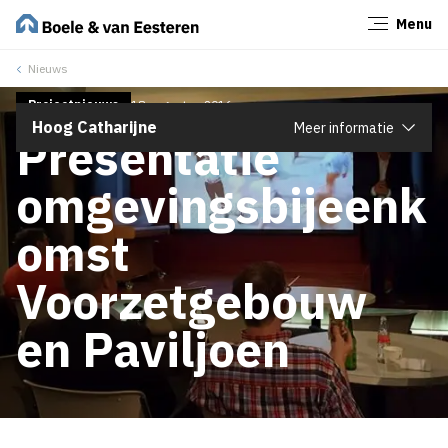
Menu
Sluiten
Nieuws
Projectnieuws
18 augustus 2016
Hoog Catharijne
Meer informatie
Presentatie
omgevingsbijeenk
omst
Voorzetgebouw
en Paviljoen