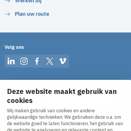
Werken bij
Plan uw route
Volg ons
LinkedIn
Instagram
Facebook
Twitter
Vimeo
Op de hoogte blijven van het laatste nieuws?
Ontvang onze nieuws alerts in je mailbox!
Deze website maakt gebruik van
E-mailadres
cookies
Wij maken gebruik van cookies en andere
Ik ga akkoord met het
privacy statement.
gelijkwaardige technieken. We gebruiken deze o.a. om
de website goed te laten functioneren, het gebruik van
de website te analyseren en relevante content en