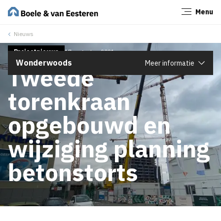
Menu
Sluiten
Nieuws
Projectnieuws
17 augustus 2021
Wonderwoods
Meer informatie
Tweede
torenkraan
opgebouwd en
wijziging planning
betonstorts