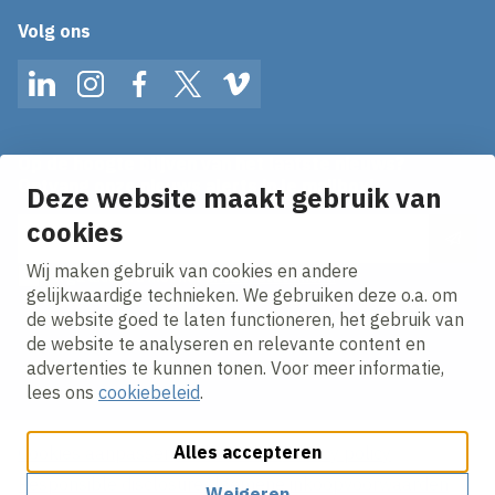
Volg ons
LinkedIn
Instagram
Facebook
Twitter
Vimeo
Op de hoogte blijven van het laatste nieuws?
Ontvang onze nieuws alerts in je mailbox!
Deze website maakt gebruik van
cookies
E-mailadres
Wij maken gebruik van cookies en andere
Ik ga akkoord met het
privacy statement.
gelijkwaardige technieken. We gebruiken deze o.a. om
de website goed te laten functioneren, het gebruik van
de website te analyseren en relevante content en
advertenties te kunnen tonen. Voor meer informatie,
lees ons
cookiebeleid
.
Alles accepteren
Cookies aanpassen
Cookie beleid
Privacy policy
Responsible disclosure
Algemene inkoopvoorwaarden
Weigeren