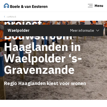
Menu
Sluiten
Start eerste
Nieuws
project
Bouwstroom
Waelpolder
Meer informatie
Haaglanden in
Waelpolder ‘s-
Gravenzande
Regio Haaglanden kiest voor wonen