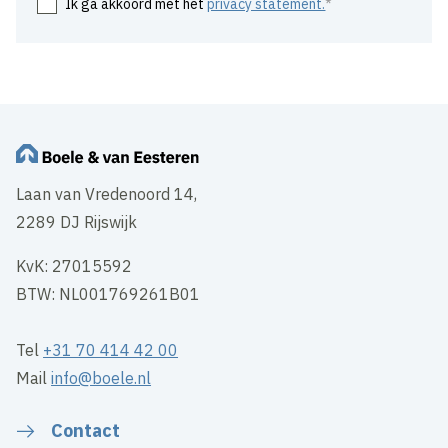
Ik ga akkoord met het
privacy statement.
Laan van Vredenoord 14,
2289 DJ Rijswijk
KvK: 27015592
BTW: NL001769261B01
Tel
+31 70 414 42 00
Mail
info@boele.nl
Contact