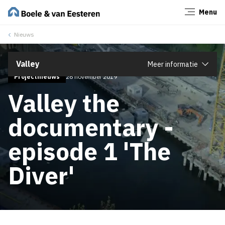
Menu
Sluiten
Nieuws
Valley
Meer informatie
Projectnieuws
26 november 2019
Valley the
documentary -
episode 1 'The
Diver'