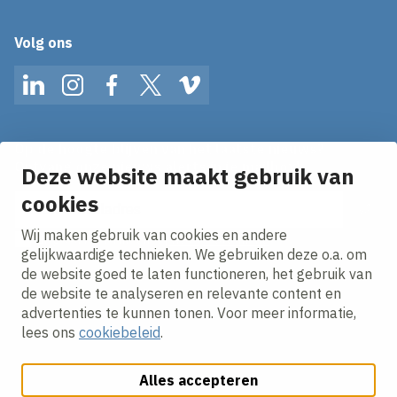
Volg ons
LinkedIn
Instagram
Facebook
Twitter
Vimeo
Op de hoogte blijven van het laatste nieuws?
Ontvang onze nieuws alerts in je mailbox!
Deze website maakt gebruik van
E-mailadres
cookies
Wij maken gebruik van cookies en andere
Ik ga akkoord met het
privacy statement.
gelijkwaardige technieken. We gebruiken deze o.a. om
de website goed te laten functioneren, het gebruik van
de website te analyseren en relevante content en
advertenties te kunnen tonen. Voor meer informatie,
lees ons
cookiebeleid
.
Alles accepteren
Cookies aanpassen
Cookie beleid
Privacy policy