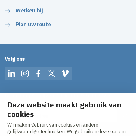
Werken bij
Plan uw route
Volg ons
LinkedIn
Instagram
Facebook
Twitter
Vimeo
Op de hoogte blijven van het laatste nieuws?
Ontvang onze nieuws alerts in je mailbox!
Deze website maakt gebruik van
cookies
E-mailadres
Wij maken gebruik van cookies en andere
Ik ga akkoord met het
privacy statement.
gelijkwaardige technieken. We gebruiken deze o.a. om