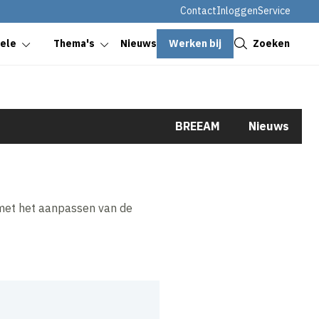
Contact
Inloggen
Service
Sluiten
Werken bij
Zoeken
oele
Thema's
Nieuws
BREEAM
Nieuws
 met het aanpassen van de