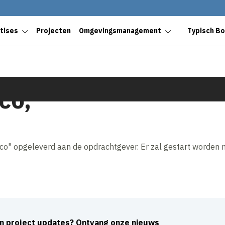
tises
Projecten
Omgevingsmanagement
Typisch B
co,
sco" opgeleverd aan de opdrachtgever. Er zal gestart worden
an project updates? Ontvang onze nieuws