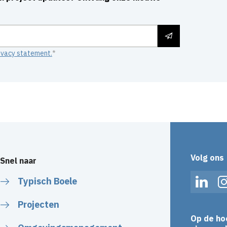
ivacy statement.
Volg ons
Snel naar
Typisch Boele
Linked
Projecten
Op de ho