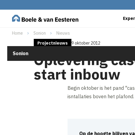
Exper
Home
Sonion
Nieuws
Projectnieuws
9 oktober 2012
Sonion
Oplevering cas
start inbouw
Begin oktober is het pand "ca
isntallaties boven het plafond.
Op de hoogte blijven v