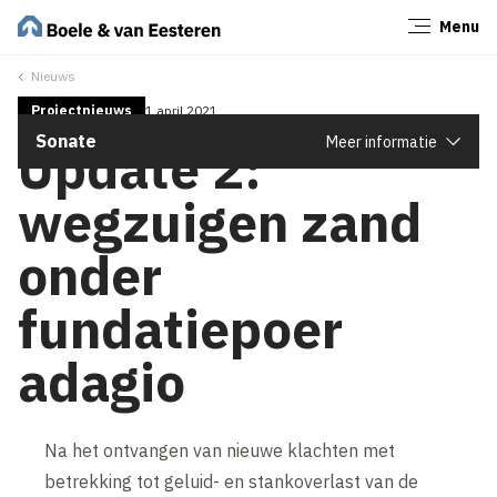
Menu
Sluiten
Nieuws
Projectnieuws
1 april 2021
Sonate
Meer informatie
Update 2:
wegzuigen zand
onder
fundatiepoer
adagio
Na het ontvangen van nieuwe klachten met
betrekking tot geluid- en stankoverlast van de