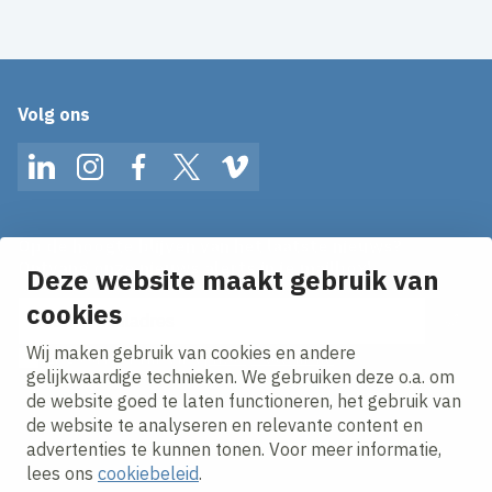
Volg ons
LinkedIn
Instagram
Facebook
Twitter
Vimeo
Op de hoogte blijven van het laatste nieuws?
Ontvang onze nieuws alerts in je mailbox!
Deze website maakt gebruik van
E-mailadres
cookies
Wij maken gebruik van cookies en andere
Ik ga akkoord met het
privacy statement.
gelijkwaardige technieken. We gebruiken deze o.a. om
de website goed te laten functioneren, het gebruik van
de website te analyseren en relevante content en
advertenties te kunnen tonen. Voor meer informatie,
lees ons
cookiebeleid
.