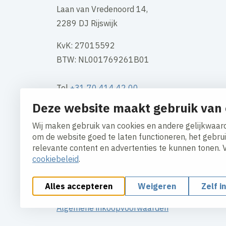
Laan van Vredenoord 14,
2289 DJ Rijswijk
KvK: 27015592
BTW: NL001769261B01
Tel
+31 70 414 42 00
Mail
info@boele.nl
Deze website maakt gebruik van 
Wij maken gebruik van cookies en andere gelijkwaard
Contact
om de website goed te laten functioneren, het gebru
relevante content en advertenties te kunnen tonen. 
cookiebeleid
.
Alles accepteren
Weigeren
Zelf i
Cookies aanpassen
Cookie beleid
Privacy polic
Algemene inkoopvoorwaarden