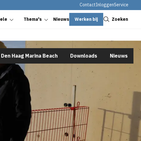
Contact
Inloggen
Service
Sluiten
Werken bij
Zoeken
oele
Thema's
Nieuws
s Den Haag Marina Beach
Downloads
Nieuws