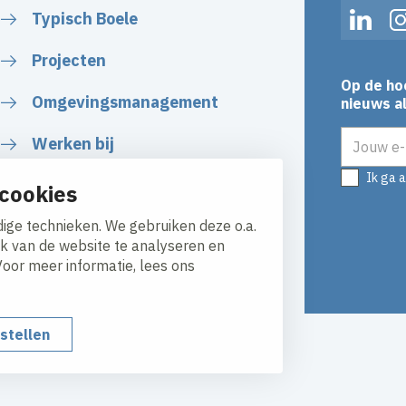
Typisch Boele
Linked
Projecten
Op de ho
Omgevingsmanagement
nieuws al
E-mailadr
Werken bij
Ik ga 
Plan uw route
cookies
ige technieken. We gebruiken deze o.a.
ik van de website te analyseren en
Voor meer informatie, lees ons
nstellen
y
Responsible disclosure