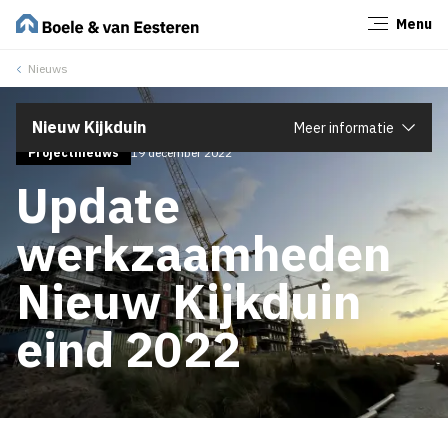
Menu
Sluiten
Nieuws
Nieuw Kijkduin
Meer informatie
Projectnieuws
19 december 2022
Update
werkzaamheden
Nieuw Kijkduin
eind 2022