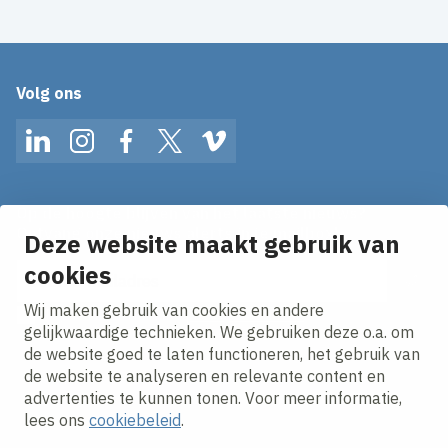
Volg ons
LinkedIn
Instagram
Facebook
Twitter
Vimeo
Op de hoogte blijven van het laatste nieuws?
Ontvang onze nieuws alerts in je mailbox!
Deze website maakt gebruik van
E-mailadres
cookies
Wij maken gebruik van cookies en andere
Ik ga akkoord met het
privacy statement.
gelijkwaardige technieken. We gebruiken deze o.a. om
de website goed te laten functioneren, het gebruik van
de website te analyseren en relevante content en
advertenties te kunnen tonen. Voor meer informatie,
lees ons
cookiebeleid
.