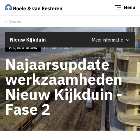
Menu
Sluiten
Nieuws
Nieuw Kijkduin
Meer informatie
Projectnieuws
13 december 2023
Najaarsupdate
werkzaamheden
Nieuw Kijkduin -
Fase 2