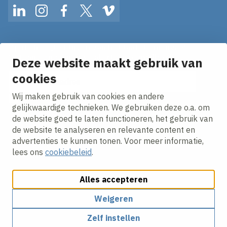
LinkedIn
Instagram
Facebook
Twitter
Vimeo
Op de hoogte blijven van het laatste nieuws?
Ontvang onze nieuws alerts in je mailbox!
Deze website maakt gebruik van
E-mailadres
cookies
Wij maken gebruik van cookies en andere
Ik ga akkoord met het
privacy statement.
gelijkwaardige technieken. We gebruiken deze o.a. om
de website goed te laten functioneren, het gebruik van
de website te analyseren en relevante content en
advertenties te kunnen tonen. Voor meer informatie,
lees ons
cookiebeleid
.
Alles accepteren
Cookies aanpassen
Cookie beleid
Privacy policy
Responsible disclosure
Algemene inkoopvoorwaarden
Weigeren
Zelf instellen