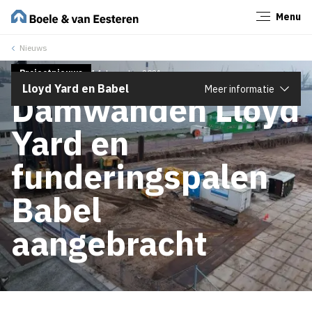
Menu
Sluiten
Nieuws
Projectnieuws
14 december 2021
Lloyd Yard en Babel
Meer informatie
Damwanden Lloyd
Yard en
funderingspalen
Babel
aangebracht