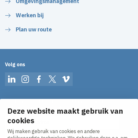
Omgevingsmanagement
Werken bij
Plan uw route
Volg ons
LinkedIn
Instagram
Facebook
Twitter
Vimeo
Op de hoogte blijven van het laatste nieuws?
Ontvang onze nieuws alerts in je mailbox!
Deze website maakt gebruik van
cookies
E-mailadres
Wij maken gebruik van cookies en andere
Ik ga akkoord met het
privacy statement.