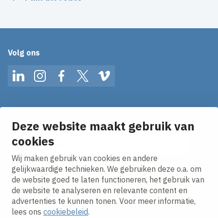
Volg ons
LinkedIn
Instagram
Facebook
Twitter
Vimeo
Op de hoogte blijven van het laatste nieuws?
Ontvang onze nieuws alerts in je mailbox!
Deze website maakt gebruik van
E-mailadres
cookies
Wij maken gebruik van cookies en andere
Ik ga akkoord met het
privacy statement.
gelijkwaardige technieken. We gebruiken deze o.a. om
de website goed te laten functioneren, het gebruik van
de website te analyseren en relevante content en
advertenties te kunnen tonen. Voor meer informatie,
lees ons
cookiebeleid
.