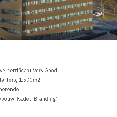
vercertificaat Very Good
starters, 1.500m2
ehorende
ebouw 'Kade', 'Branding'