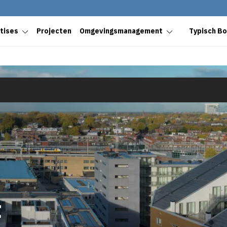
tises
Projecten
Omgevingsmanagement
Typisch B
t