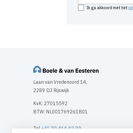
Ik ga akkoord met het
pr
Laan van Vredenoord 14,
2289 DJ Rijswijk
KvK: 27015592
BTW: NL001769261B01
Tel
+31 70 414 42 00