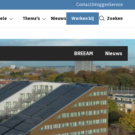
Contact
Inloggen
Service
Sluiten
Werken bij
Zoeken
oele
Thema's
Nieuws
BREEAM
Nieuws