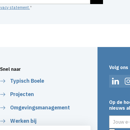
ivacy statement.
Volg ons
Snel naar
Typisch Boele
Linked
Projecten
Op de ho
Omgevingsmanagement
nieuws al
E-mailadr
Werken bij