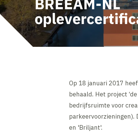
BREEAM-NL
oplevercertific
Op 18 januari 2017 heef
behaald. Het project ‘d
bedrijfsruimte voor cre
parkeervoorzieningen). D
en 'Briljant'.