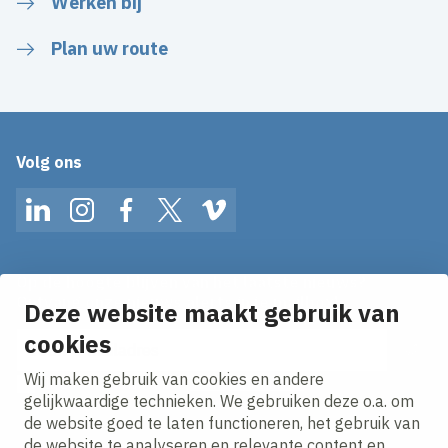
Werken bij
Plan uw route
Volg ons
LinkedIn
Instagram
Facebook
Twitter
Vimeo
Op de hoogte blijven van het laatste nieuws?
Ontvang onze nieuws alerts in je mailbox!
Deze website maakt gebruik van
E-mailadres
cookies
Wij maken gebruik van cookies en andere
Ik ga akkoord met het
privacy statement.
gelijkwaardige technieken. We gebruiken deze o.a. om
de website goed te laten functioneren, het gebruik van
de website te analyseren en relevante content en