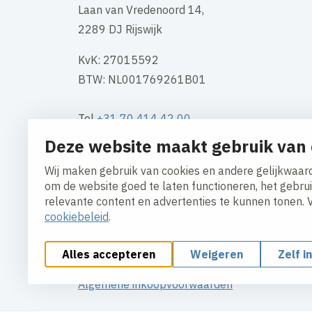
Laan van Vredenoord 14,
2289 DJ Rijswijk
KvK: 27015592
BTW: NL001769261B01
Tel
+31 70 414 42 00
Mail
info@boele.nl
Deze website maakt gebruik van 
Wij maken gebruik van cookies en andere gelijkwaard
Contact
om de website goed te laten functioneren, het gebru
relevante content en advertenties te kunnen tonen. 
cookiebeleid
.
Alles accepteren
Weigeren
Zelf i
Cookies aanpassen
Cookie beleid
Privacy polic
Algemene inkoopvoorwaarden