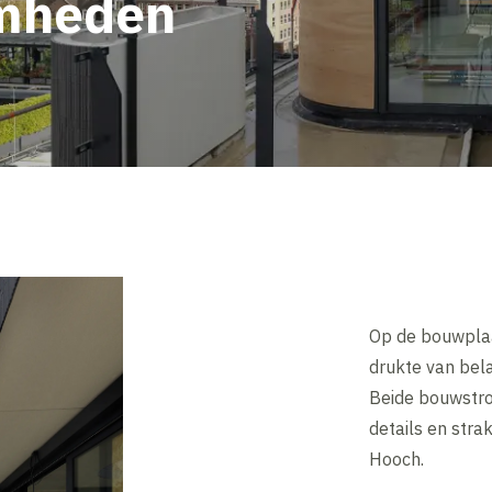
mheden
Op de bouwpla
drukte van be
Beide bouwstro
details en str
Hooch.