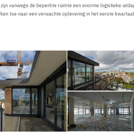
ijn vanwege de beperkte ruimte een enorme logistieke uitda
rken toe naar een verwachte oplevering in het eerste kwartaa