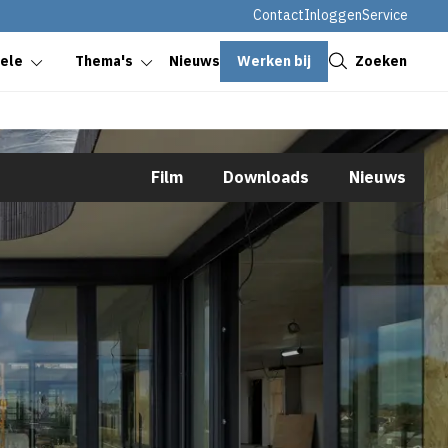
Contact
Inloggen
Service
Sluiten
Werken bij
Zoeken
oele
Thema's
Nieuws
Film
Downloads
Nieuws