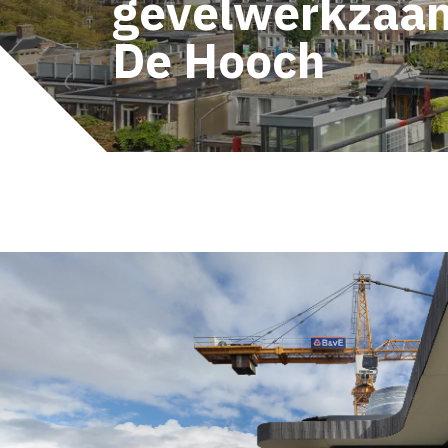
gevelwerkzaa
De Hooch