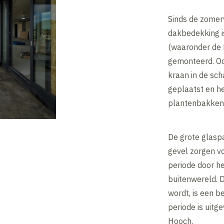
Sinds de zomerv
dakbedekking i
(waaronder de 
gemonteerd. Oo
kraan in de sch
geplaatst en h
plantenbakken 
De grote glasp
gevel zorgen v
periode door h
buitenwereld. D
wordt, is een b
periode is uitg
Hooch.