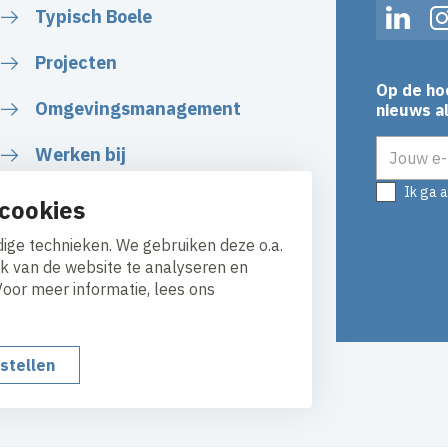
Typisch Boele
Linked
Projecten
Op de ho
Omgevingsmanagement
nieuws al
E-mailadr
Werken bij
Ik ga 
Plan uw route
cookies
ige technieken. We gebruiken deze o.a.
ik van de website te analyseren en
Voor meer informatie, lees ons
nstellen
y
Responsible disclosure