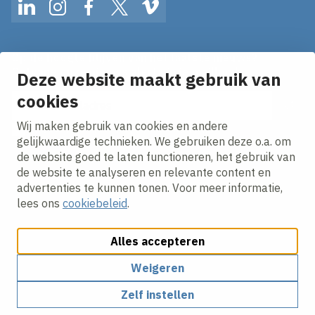
LinkedIn
Instagram
Facebook
Twitter
Vimeo
Op de hoogte blijven van het laatste nieuws?
Ontvang onze nieuws alerts in je mailbox!
Deze website maakt gebruik van
cookies
E-mailadres
Wij maken gebruik van cookies en andere
Ik ga akkoord met het
privacy statement.
gelijkwaardige technieken. We gebruiken deze o.a. om
de website goed te laten functioneren, het gebruik van
de website te analyseren en relevante content en
advertenties te kunnen tonen. Voor meer informatie,
lees ons
cookiebeleid
.
Alles accepteren
Cookies aanpassen
Cookie beleid
Privacy policy
Responsible disclosure
Algemene inkoopvoorwaarden
Weigeren
Zelf instellen