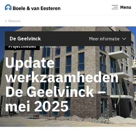
Menu
Sluiten
Nieuws
De Geelvinck
Meer informatie
Projectnieuws
23 mei 2025
Update
werkzaamheden
De Geelvinck –
mei 2025