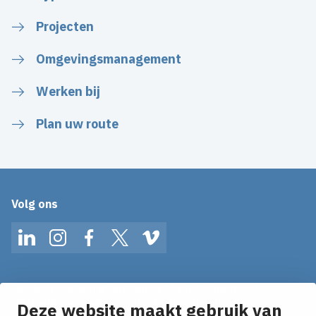
Projecten
Omgevingsmanagement
Werken bij
Plan uw route
Volg ons
LinkedIn
Instagram
Facebook
Twitter
Vimeo
Op de hoogte blijven van het laatste nieuws?
Ontvang onze nieuws alerts in je mailbox!
Deze website maakt gebruik van