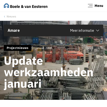
Menu
Sluiten
Nieuws
Amare
Meer informatie
Projectnieuws
10 januari 2018
Update
werkzaamheden
januari