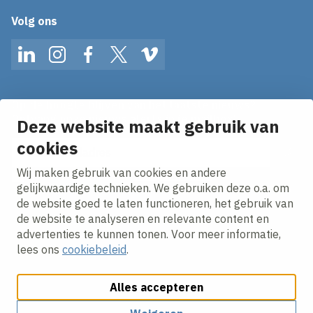
Volg ons
LinkedIn
Instagram
Facebook
Twitter
Vimeo
Op de hoogte blijven van het laatste nieuws?
Ontvang onze nieuws alerts in je mailbox!
Deze website maakt gebruik van
cookies
E-mailadres
Wij maken gebruik van cookies en andere
Ik ga akkoord met het
privacy statement.
gelijkwaardige technieken. We gebruiken deze o.a. om
de website goed te laten functioneren, het gebruik van
de website te analyseren en relevante content en
advertenties te kunnen tonen. Voor meer informatie,
lees ons
cookiebeleid
.
Alles accepteren
Cookies aanpassen
Cookie beleid
Privacy policy
Responsible disclosure
Algemene inkoopvoorwaarden