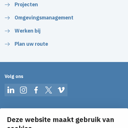
Projecten
Omgevingsmanagement
Werken bij
Plan uw route
Volg ons
LinkedIn
Instagram
Facebook
Twitter
Vimeo
Op de hoogte blijven van het laatste nieuws?
Ontvang onze nieuws alerts in je mailbox!
Deze website maakt gebruik van
E-mailadres