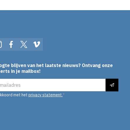
In
Instagram
Facebook
Twitter
Vimeo
ogte blijven van het laatste nieuws? Ontvang onze
erts in je mailbox!
es
akkoord met het
privacy statement.