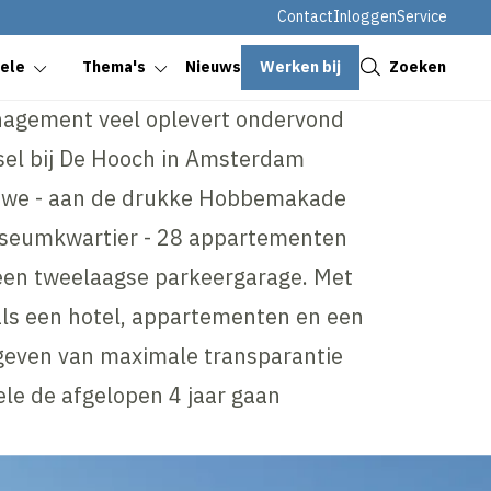
Contact
Inloggen
Service
Sluiten
Werken bij
Zoeken
oele
Thema's
Nieuws
agement veel oplevert ondervond
sel bij De Hooch in Amsterdam
 we - aan de drukke Hobbemakade
seumkwartier - 28 appartementen
 een tweelaagse parkeergarage. Met
als een hotel, appartementen en een
 geven van maximale transparantie
ele de afgelopen 4 jaar gaan