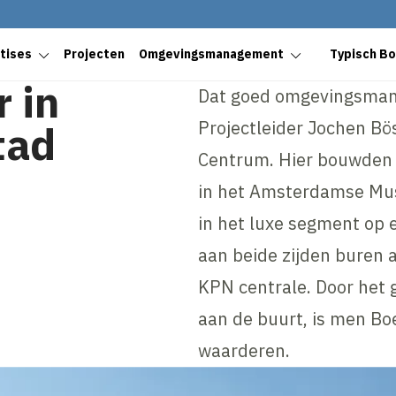
tises
Projecten
Omgevingsmanagement
Typisch B
 in
Dat goed omgevingsman
Projectleider Jochen Bö
tad
Centrum. Hier bouwden
in het Amsterdamse Mu
in het luxe segment op
aan beide zijden buren 
KPN centrale. Door het
aan de buurt, is men Bo
waarderen.