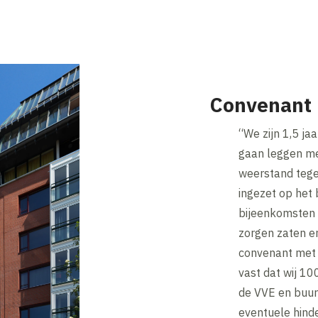
Convenant 
“We zijn 1,5 j
gaan leggen met
weerstand tege
ingezet op he
bijeenkomsten 
zorgen zaten en
convenant met 
vast dat wij 1
de VVE en buurt
eventuele hind