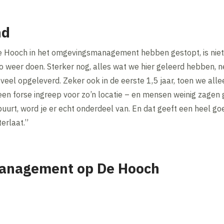
nd
j De Hooch in het omgevingsmanagement hebben gestopt, is nie
zo weer doen. Sterker nog, alles wat we hier geleerd hebben
 veel opgeleverd. Zeker ook in de eerste 1,5 jaar, toen we al
en forse ingreep voor zo’n locatie – en mensen weinig zagen 
urt, word je er echt onderdeel van. En dat geeft een heel goe
erlaat.”
anagement op De Hooch
Inhoud geblokkeerd
Accepteer onze cookies om deze inhoud te bekijken.