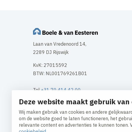
Laan van Vredenoord 14,
2289 DJ Rijswijk
KvK: 27015592
BTW: NL001769261B01
Tel
+31 70 414 42 00
Mail
info@boele.nl
Deze website maakt gebruik van 
Wij maken gebruik van cookies en andere gelijkwaard
Contact
om de website goed te laten functioneren, het gebru
relevante content en advertenties te kunnen tonen. 
cookiebeleid
.