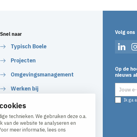
Wijzig cookie instellingen
Volg ons
Snel naar
Typisch Boele
Linked
Projecten
Op de ho
Omgevingsmanagement
nieuws al
E-mailadr
Werken bij
Ik ga 
Plan uw route
cookies
ige technieken. We gebruiken deze o.a.
ik van de website te analyseren en
Voor meer informatie, lees ons