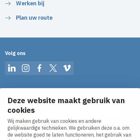
Werken bij
Plan uw route
Volg ons
LinkedIn
Instagram
Facebook
Twitter
Vimeo
Op de hoogte blijven van het laatste nieuws?
Ontvang onze nieuws alerts in je mailbox!
Deze website maakt gebruik van
cookies
E-mailadres
Wij maken gebruik van cookies en andere
Ik ga akkoord met het
privacy statement.
gelijkwaardige technieken. We gebruiken deze o.a. om
de website goed te laten functioneren, het gebruik van