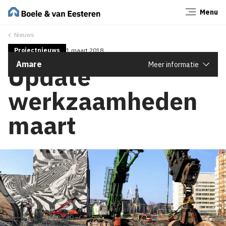
Menu
Sluiten
Nieuws
Projectnieuws
1 maart 2018
Amare
Meer informatie
Update
werkzaamheden
maart