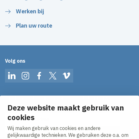
Werken bij
Plan uw route
Volg ons
LinkedIn
Instagram
Facebook
Twitter
Vimeo
Op de hoogte blijven van het laatste nieuws?
Ontvang onze nieuws alerts in je mailbox!
Deze website maakt gebruik van
E-mailadres
cookies
Wij maken gebruik van cookies en andere
Ik ga akkoord met het
privacy statement.
gelijkwaardige technieken. We gebruiken deze o.a. om