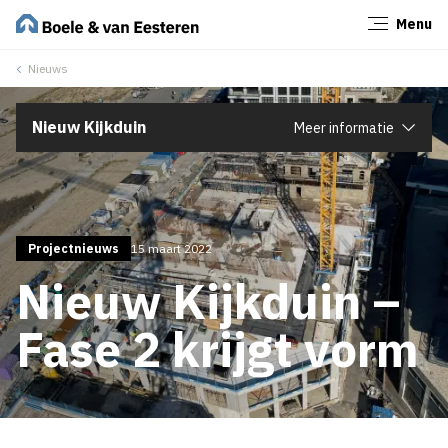
Menu
Sluiten
Nieuws
Nieuw Kijkduin
Meer informatie
Projectnieuws
15 maart 2022
Nieuw Kijkduin –
Fase 2 krijgt vorm