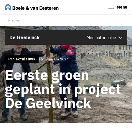
Menu
Sluiten
Nieuws
De Geelvinck
Meer informatie
Projectnieuws
16 december 2024
Eerste groen
geplant in project
De Geelvinck